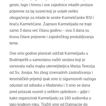
geslo, logo i himnu i sve zajednice mladih prolaze
pripreme za taj susret koji je uvijek veliko
obogaćenje za mlade te sestre Karmelićanke BSI i
braću Karmelićane. Zapravo Karmelijada ne traje
samo 3 dana već čitavu godinu – ova 3 dana su
kruna čitave pripreme i zajedničkog produbljivanja
teme.
Ove smo godine planirali održati Karmelijadu u
Budimpešti u samostanu naših sestara koji je
osnovala naša majka utemeljiteljica Marija Terezija
od Sv. Josipa. No zbog iznenadnih zastrašivanja i
terorističkih prijetnji ipak smo iz sigurnosnih razloga
odustali od odlaska u Mađarsku i 3 smo se dana
pred polazak susreli s velikim upitnikom – gdje i
kako organizirati Karmelijadu za 160 sudionika u
tako kratkom roku. Tražili smo od Dalmacije do