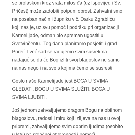
se prolaskom kroz vrata milosrđa (uz Ispovijed i Sv.
Pričest) može zadobiti potpuni oprost. Zahvalni smo
na poseban način i župniku vlč. Darku Zgrabliću
koji nas je, uz svu pomoć i podršku pri organizaciji
Karmelijade, odmah bio spreman ugostiti u
Svetvinčentu. Tog dana planiramo posjetiti i grad
Poreč. I već sad se radujemo svim susretima
nadajuć se da će Bog izliti svoj blagoslov ne samo
na nas nego i na sve s kojima ćemo se susresti.
Geslo naše Karmelijade jest BOGA U SVIMA
GLEDATI, BOGU U SVIMA SLUŽITI, BOGA U
SVIMA LJUBITI.
Još jednom zahvaljujemo dragom Bogu na obilnom
blagoslovu, radosti i miru koji izlijeva na nas u ovoj
pripremi, zahvaljujemo svim dobrim ljudima (osobito
u Istri) na srdačnoj otvorenosti i pomoći i