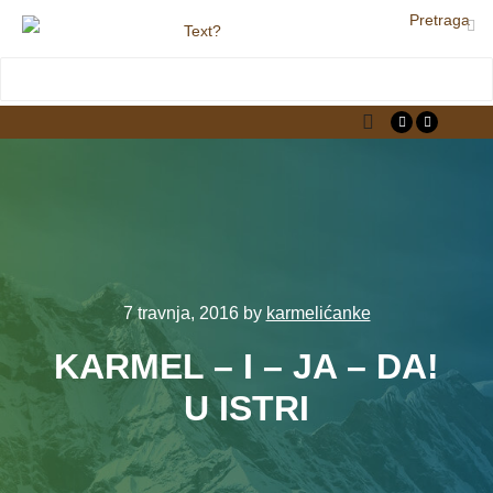
Pretraga
LjekarnaCroatia.com
Main menu
7 travnja, 2016
by
karmelićanke
KARMEL – I – JA – DA!
U ISTRI