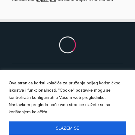
Ova stranica koristi kolačiće za pružanje boljeg korisničkog
iskustva i funkcionalnosti. "Cookie" postavke mogu se
Carmelite Sisters DCJ. Made in Kingdom of God.
kontrolirati i konfigurirati u Vašem web pregledniku.
Since 1891.
Nastavkom pregleda naše web stranice slažete se sa
All rights reserved.
korištenjem kolačića.
Powered by
D24-Solutions.hr
SLAŽEM SE