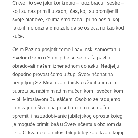
Crkve i to sve jako konkretno – kroz braću i sestre –
koji su nas primili u zadnji čas, koji su promijenili
svoje planove, kojima smo zadali puno posla, koji
iako ih ne poznajemo žele da se osjećamo kao kod
kuće.
Osim Pazina posjetit ćemo i pavlinski samostan u
Svetom Petru u Šumi gdje su se braća pavlini
obradovali našem iznenadnom dolasku. Nedjelju
dopodne provest ćemo u župi Svetvinčenat na
nedjeljnoj Sv. Misi u zajedništvu s župljanima i u
susretu sa našim mladim mučenikom i svećenikom
– bl. Miroslavom Bulešićem. Osobito se radujemo
tom zajedništvu i na poseban ćemo se način
spremiti i na zadobivanje jubilejskog oprosta kojeg
je moguće primiti baš u Svetvinčentu s obzirom da
je ta Crkva dobila milost biti jubilejska crkva u kojoj