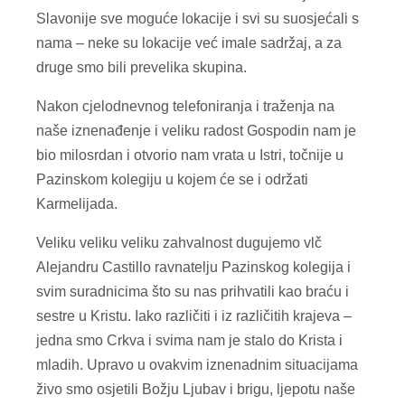
Slavonije sve moguće lokacije i svi su suosjećali s
nama – neke su lokacije već imale sadržaj, a za
druge smo bili prevelika skupina.
Nakon cjelodnevnog telefoniranja i traženja na
naše iznenađenje i veliku radost Gospodin nam je
bio milosrdan i otvorio nam vrata u Istri, točnije u
Pazinskom kolegiju u kojem će se i održati
Karmelijada.
Veliku veliku veliku zahvalnost dugujemo vlč
Alejandru Castillo ravnatelju Pazinskog kolegija i
svim suradnicima što su nas prihvatili kao braću i
sestre u Kristu. Iako različiti i iz različitih krajeva –
jedna smo Crkva i svima nam je stalo do Krista i
mladih. Upravo u ovakvim iznenadnim situacijama
živo smo osjetili Božju Ljubav i brigu, ljepotu naše