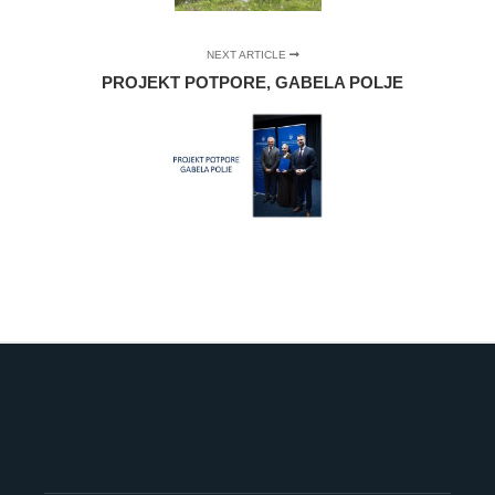
NEXT ARTICLE
PROJEKT POTPORE, GABELA POLJE
©
OpenStreetMap
contributors
8
+
×
−