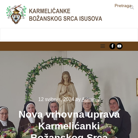
Pretraga
LjekarnaCroatia.com
Main menu
12 svibnja, 2024
by
Admin-2
Nova vrhovna uprava
Karmelićanki
Božanskog Srca