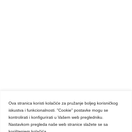
istina ima ime: Isus Krist. Od tog trenutka nadalje, Utjelovljena
Riječ je bila njeno Jedno i Sve…
Donosimo njena razmišljanja o redovničkom pozivu sabrana
iz njenih spisa.
Ova stranica koristi kolačiće za pružanje boljeg korisničkog
iskustva i funkcionalnosti. "Cookie" postavke mogu se
Carmelite Sisters DCJ. Made in Kingdom of God.
kontrolirati i konfigurirati u Vašem web pregledniku.
Since 1891.
Nastavkom pregleda naše web stranice slažete se sa
All rights reserved.
korištenjem kolačića.