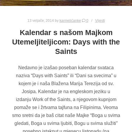
13 veljače, 2014
by
karmelićanke
0
Vijesti
Kalendar s našom Majkom
Utemeljiteljicom: Days with the
Saints
Nedavno je izašao poseban kalendar svataca
naziva “Days with Saints” ili “Dani sa svecima” u
kojem je i naša Blažena Marija Terezija od sv.
Josipa. Kalendar je na engleskom jeziku u
izdanju Work of the Saints, a njegovom kupnjom
pomaže se i žrtvama tajfuna na Filipinima. Veoma
smo sretni da je baš citat naše Majke “Boga u svima
gledati, Boga u svima ljubiti, Bogu u svima služiti”
posebno istaknut u mjesecu listopadu (na