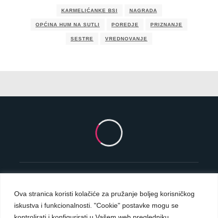
KARMELIĆANKE BSI
NAGRADA
OPĆINA HUM NA SUTLI
POREDJE
PRIZNANJE
SESTRE
VREDNOVANJE
Ova stranica koristi kolačiće za pružanje boljeg korisničkog
iskustva i funkcionalnosti. "Cookie" postavke mogu se
Carmelite Sisters DCJ. Made in Kingdom of God.
kontrolirati i konfigurirati u Vašem web pregledniku.