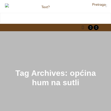
Pretraga
LjekarnaCroatia.com
Main menu
Tag Archives:
općina
hum na sutli