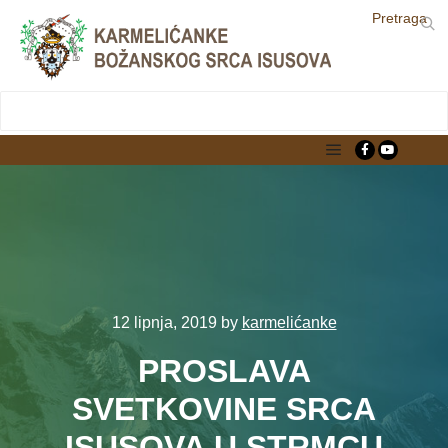
Pretraga
LjekarnaCroatia.com
Main menu
12 lipnja, 2019
by
karmelićanke
PROSLAVA
SVETKOVINE SRCA
ISUSOVA U STRMCU