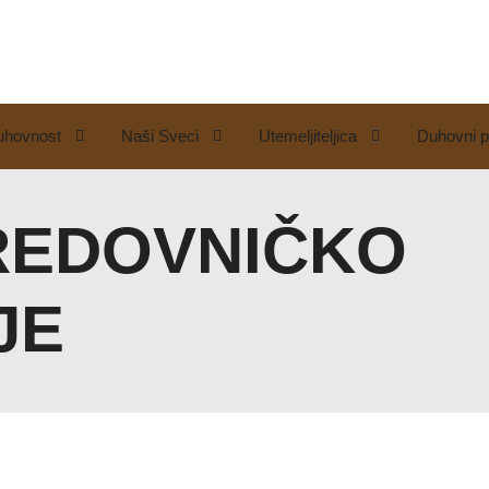
uhovnost
Naši Sveci
Utemeljiteljica
Duhovni p
REDOVNIČKO
JE