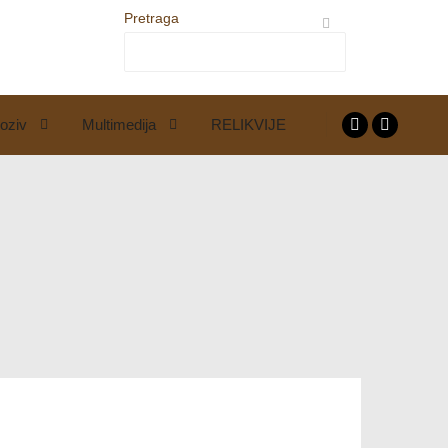
Pretraga
oziv
Multimedija
RELIKVIJE