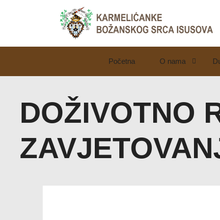
Početna
O nama
D
LjekarnaCroatia.com
DOŽIVOTNO 
ZAVJETOVAN