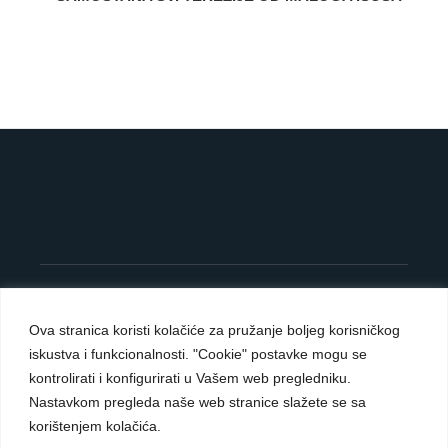
©
OpenStreetMap
contributors
8
+
×
−
Ova stranica koristi kolačiće za pružanje boljeg korisničkog
iskustva i funkcionalnosti. "Cookie" postavke mogu se
Carmelite Sisters DCJ. Made in Kingdom of God.
kontrolirati i konfigurirati u Vašem web pregledniku.
Since 1891.
Nastavkom pregleda naše web stranice slažete se sa
All rights reserved.
korištenjem kolačića.