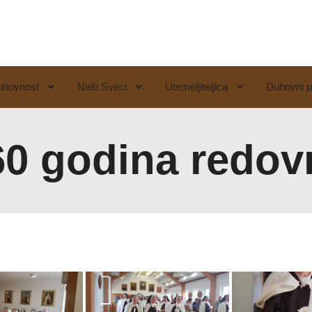
uhovnost
Naši Sveci
Utemeljiteljica
Duhovni p
60 godina redov