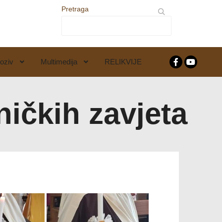
Pretraga
oziv
Multimedija
RELIKVIJE
ničkih zavjeta