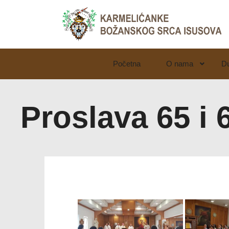
Početna
O nama
D
LjekarnaCroatia.com
Proslava 65 i 