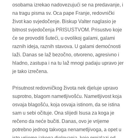
osobama izrekao nadovezujući se na predavanje, i
na tragu pisma sv. Oca pape Franje, redovnički
život kao svjedočenje. Biskup Valter naglasio je
bitnost svjedočenja PRISUSTVOM. Prisustvo koje
će se provoditi šuteći, u ovolikoj galami, galami
raznih ideja, raznih stavova. U galami demoćnosti
laži. Danas se laž bezočno, otvoreno, agresivno i
hladno, zastupa i na tu laž mnogi padaju upravo jer
je tako izrečena.
Prisutnost redovničkog života nek djeluje upravo
suprotno, blagom nametljivošću. Nametljivost koja
osvaja blagošću, koja osvaja istinom, da se istina
sam u sebi očituje. Ona slijedi Isusa za koga je
rečeno da neće bučiti. Danas, ovo je vrijeme
potrebno jednog takvoga nenametljivoga, a opet u
isto vrijeme jakoga djelovanja, koje proizlazi od