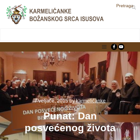
Pretraga
LjekarnaCroatia.com
Main menu
7 veljače, 2015
by
karmelićanke
Punat: Dan
posvećenog života