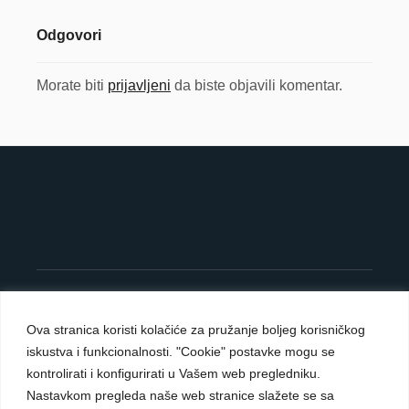
Odgovori
Morate biti
prijavljeni
da biste objavili komentar.
©
OpenStreetMap
contributors
8
+
×
−
Ova stranica koristi kolačiće za pružanje boljeg korisničkog
iskustva i funkcionalnosti. "Cookie" postavke mogu se
Carmelite Sisters DCJ. Made in Kingdom of God.
kontrolirati i konfigurirati u Vašem web pregledniku.
Since 1891.
Nastavkom pregleda naše web stranice slažete se sa
All rights reserved.