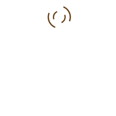
sreckorimac@gmail.com
.
Također, novčani darovi mogu se uplatiti na račun
Hrvatske karmelske provincije s naznakom „Pomoć
Venezueli“:
HRVATSKA KARMELSKA PROVINCIJA SV. OCA
JOSIPA
IBAN: HR0423400091100190065
SWIFT: PBZGHR2X
Banka: Privredna banka Zagreb dd, Radnička cesta
50, 10000 Zagreb