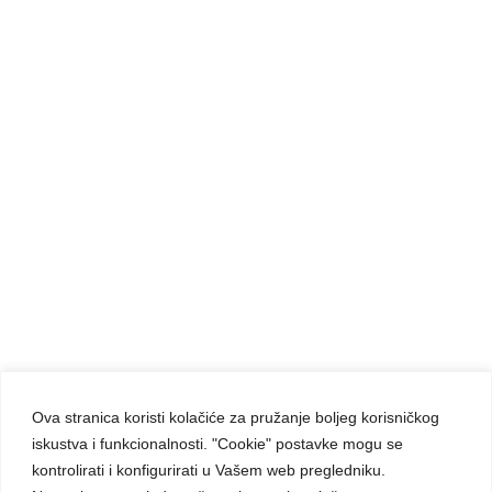
Odgovori
Morate biti
prijavljeni
da biste objavili komentar.
Ova stranica koristi kolačiće za pružanje boljeg korisničkog
iskustva i funkcionalnosti. "Cookie" postavke mogu se
Carmelite Sisters DCJ. Made in Kingdom of God.
kontrolirati i konfigurirati u Vašem web pregledniku.
Since 1891.