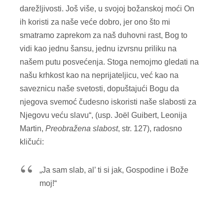
darežljivosti. Još više, u svojoj božanskoj moći On
ih koristi za naše veće dobro, jer ono što mi
smatramo zaprekom za naš duhovni rast, Bog to
vidi kao jednu šansu, jednu izvrsnu priliku na
našem putu posvećenja. Stoga nemojmo gledati na
našu krhkost kao na neprijateljicu, već kao na
saveznicu naše svetosti, dopuštajući Bogu da
njegova svemoć čudesno iskoristi naše slabosti za
Njegovu veću slavu“, (usp. Joël Guibert, Leonija
Martin,
Preobražena slabost
, str. 127), radosno
kličući:
„Ja sam slab, al’ ti si jak, Gospodine i Bože
moj!“