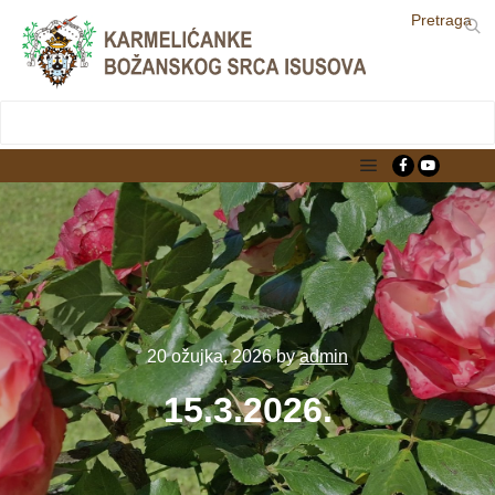
Pretraga
LjekarnaCroatia.com
Main menu
20 ožujka, 2026
by
admin
15.3.2026.