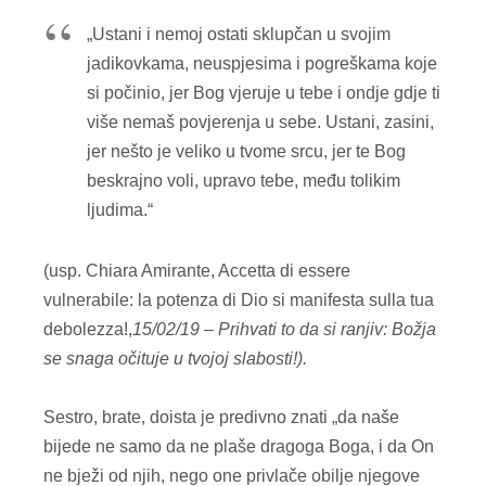
„Ustani i nemoj ostati sklupčan u svojim
jadikovkama, neuspjesima i pogreškama koje
si počinio, jer Bog vjeruje u tebe i ondje gdje ti
više nemaš povjerenja u sebe. Ustani, zasini,
jer nešto je veliko u tvome srcu, jer te Bog
beskrajno voli, upravo tebe, među tolikim
ljudima.“
(usp. Chiara Amirante, Accetta di essere
vulnerabile: la potenza di Dio si manifesta sulla tua
debolezza!,
15/02/19 –
Prihvati to da si ranjiv: Božja
se snaga očituje u tvojoj slabosti!).
Sestro, brate, doista je predivno znati „da naše
bijede ne samo da ne plaše dragoga Boga, i da On
ne bježi od njih, nego one privlače obilje njegove