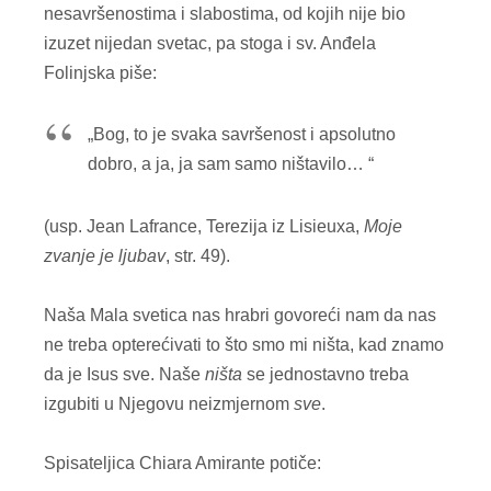
nesavršenostima i slabostima, od kojih nije bio
izuzet nijedan svetac, pa stoga i sv. Anđela
Folinjska piše:
„Bog, to je svaka savršenost i apsolutno
dobro, a ja, ja sam samo ništavilo… “
(usp. Jean Lafrance, Terezija iz Lisieuxa,
Moje
zvanje je ljubav
, str. 49).
Naša Mala svetica nas hrabri govoreći nam da nas
ne treba opterećivati to što smo mi ništa, kad znamo
da je Isus sve. Naše
ništa
se jednostavno treba
izgubiti u Njegovu neizmjernom
sve
.
Spisateljica Chiara Amirante potiče: