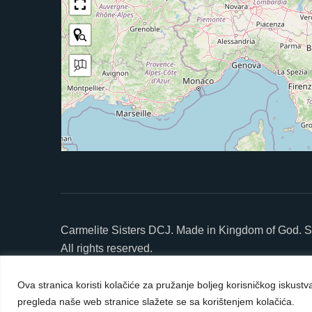
Carmelite Sisters DCJ. Made in Kingdom of God. S
All rights reserved.
Powered by
D24-Solutions.hr
Ova stranica koristi kolačiće za pružanje boljeg korisničkog iskust
pregleda naše web stranice slažete se sa korištenjem kolačića.