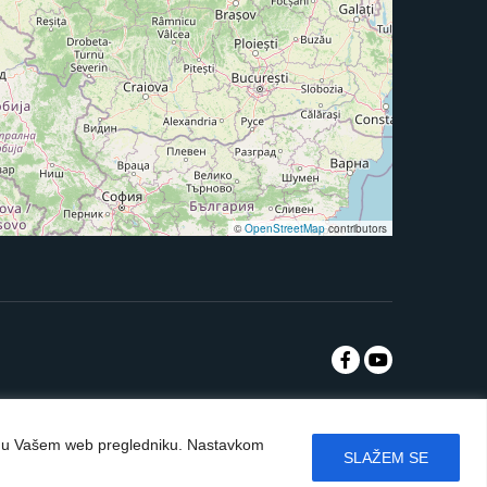
©
OpenStreetMap
contributors
rati u Vašem web pregledniku. Nastavkom
SLAŽEM SE