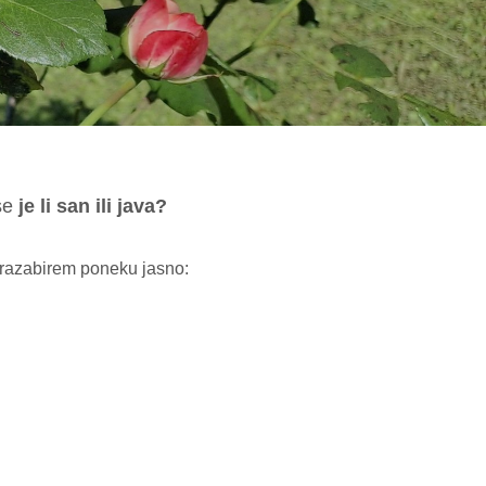
 se
je li san ili java?
o razabirem poneku jasno: