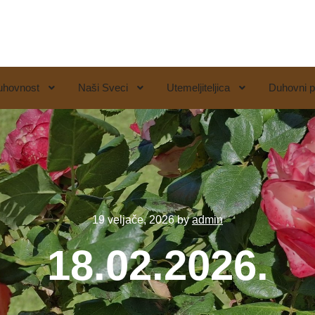
uhovnost
Naši Sveci
Utemeljiteljica
Duhovni p
19 veljače, 2026
by
admin
18.02.2026.