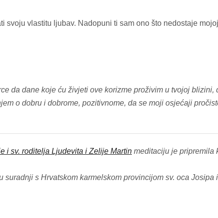
 svoju vlastitu ljubav. Nadopuni ti sam ono što nedostaje mojoj 
ce da dane koje ću živjeti ove korizme proživim u tvojoj blizini, 
anjem o dobru i dobrome, pozitivnome, da se moji osjećaji proči
 i sv. roditelja Ljudevita i Zelije Martin
meditaciju je pripremil
e u suradnji s Hrvatskom karmelskom provincijom sv. oca Josipa