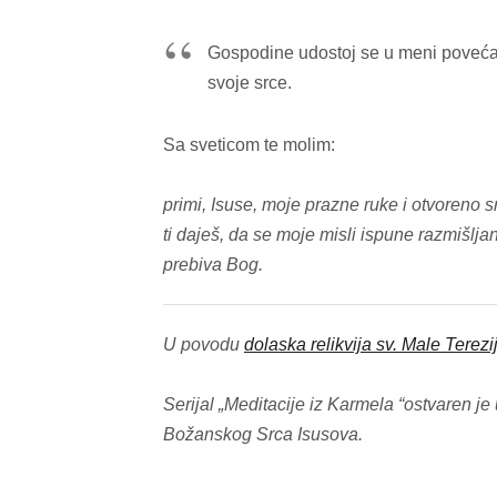
Gospodine udostoj se u meni povećati
svoje srce.
Sa sveticom te molim:
primi, Isuse, moje prazne ruke i otvoreno sr
ti daješ, da se moje misli ispune razmišlj
prebiva Bog.
U povodu
dolaska relikvija sv. Male Terezije
Serijal „Meditacije iz Karmela “ostvaren j
Božanskog Srca Isusova.