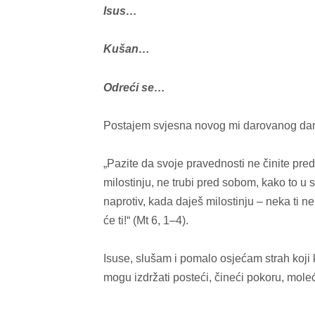
Isus…
Kušan…
Odreći se…
Postajem svjesna novog mi darovanog dana, 
„Pazite da svoje pravednosti ne činite pre
milostinju, ne trubi pred sobom, kako to u s
naprotiv, kada daješ milostinju – neka ti ne z
će ti!“ (Mt 6, 1–4).
Isuse, slušam i pomalo osjećam strah koji k
mogu izdržati posteći, čineći pokoru, mole