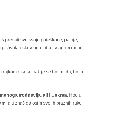
š predati sve svoje poteškoće, patnje,
oga života uskrsnoga jutra, snagom mene
ikrajkom oka, a ipak je se bojim, da, bojim
menoga trodnevlja, ali i Uskrsa.
Hod u
mam
, a ti znaš da osim svojih praznih ruku