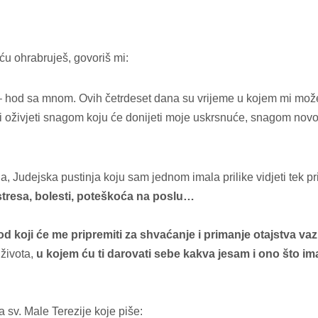
u ohrabruješ, govoriš mi:
 – hod sa mnom. Ovih četrdeset dana su vrijeme u kojem mi može
 oživjeti snagom koju će donijeti moje uskrsnuće, snagom nov
a, Judejska pustinja koju sam jednom imala prilike vidjeti tek pr
 stresa, bolesti, poteškoća na poslu…
od koji će me pripremiti za shvaćanje i primanje otajstva vaz
 života,
u kojem ću ti darovati sebe kakva jesam i ono što i
a sv. Male Terezije koje piše: