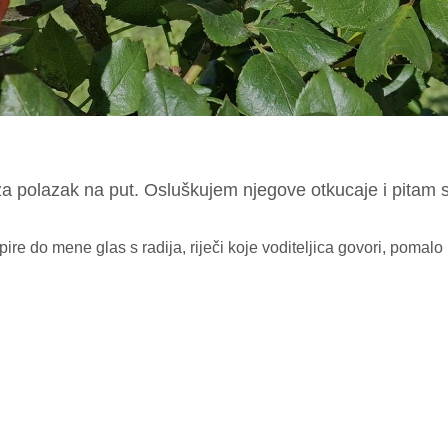
 za polazak na put. Osluškujem njegove otkucaje i pitam
ire do mene glas s radija, riječi koje voditeljica govori, pomal