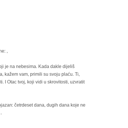
e: ,
ji je na nebesima. Kada dakle dijeliš
ta, kažem vam, primili su svoju plaću. Ti,
I Otac tvoj, koji vidi u skrovitosti, uzvratit
 bojazan: četrdeset dana, dugih dana koje ne
a…