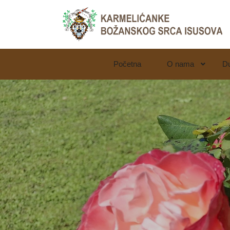
Početna
O nama
D
LjekarnaCroatia.com