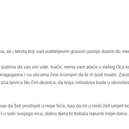
ali i teksta koji sad voditeljevim glasom jasnije dopire do men
d ljudima da vas oni vide. Inače, nema vam plaće u vašeg Oca ko
inagogama i na ulicama čine licemjeri da bi ih ljudi hvalili. Zais
na ljevica što čini desnica, da tvoja milostinja bude u skrovitosti. 
ao da želi prodrijeti u moje biće, kao da mi u misli želi unijeti
ći u sobi svojega srca, dobra djela bi trebala ispuniti moje dan