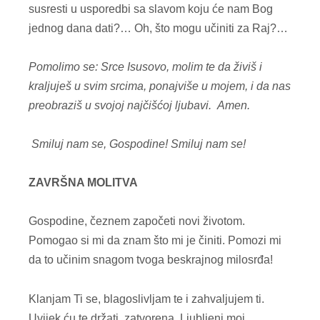
susresti u usporedbi sa slavom koju će nam Bog
jednog dana dati?… Oh, što mogu učiniti za Raj?…
Pomolimo se: Srce Isusovo, molim te da živiš i
kraljuješ u svim srcima, ponajviše u mojem, i da nas
preobraziš u svojoj najčišćoj ljubavi. Amen.
Smiluj nam se, Gospodine!
Smiluj nam se!
ZAVRŠNA MOLITVA
Gospodine, čeznem započeti novi životom.
Pomogao si mi da znam što mi je činiti. Pomozi mi
da to učinim snagom tvoga beskrajnog milosrđa!
Klanjam Ti se, blagoslivljam te i zahvaljujem ti.
Uvijek ću te držati, zatvorena, Ljubljeni moj