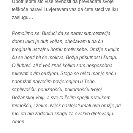
Upotrijebite što više revnosti da prevladate svoje
teškoće naravi i uvjeravam vas da ćete steći veliku
zaslugu…
Pomolimo se
:
Budući da se narav suprotstavlja
dobru iako je duh voljan, obećavam ti da ću
proglasiti ustrajnu borbu protiv sebe. Oružje s kojim
ću se boriti bit će molitva, Božja prisutnost i šutnja.
O ljubavi, ali ti već znaš koliko sam nesposobna
rukovati ovim oružjem. Stoga se ništa manje neću
naoružati najvećim povjerenjem u Tebe,
strpljivošću, poniznošću, pokornošću tvojoj
Božanskoj Volji, a sve to želim spojiti s velikom
revnošću; i želim uvijek nastojati imati ovo oružje pri
ruci da bih zadobila snagu za ovakvo djelovanju.
Amen.