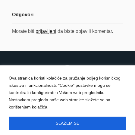
Odgovori
Morate biti
prijavljeni
da biste objavili komentar.
Ova stranica koristi kolačiće za pružanje boljeg korisničkog
iskustva i funkcionalnosti. "Cookie" postavke mogu se
kontrolirati i konfigurirati u Vašem web pregledniku.
Nastavkom pregleda naše web stranice slažete se sa
korištenjem kolačića.
Carmelite Sisters DCJ. Made in Kingdom of God.
SLAŽEM SE
Since 1891.