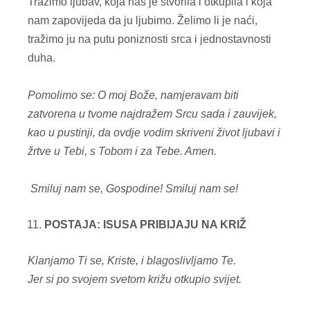
Tražimo ljubav, koja nas je stvorila i otkupila i koja
nam zapovijeda da ju ljubimo. Želimo li je naći,
tražimo ju na putu poniznosti srca i jednostavnosti
duha.
Pomolimo se: O moj Bože, namjeravam biti
zatvorena u tvome najdražem Srcu sada i zauvijek,
kao u pustinji, da ovdje vodim skriveni život ljubavi i
žrtve u Tebi, s Tobom i za Tebe. Amen.
Smiluj nam se, Gospodine!
Smiluj nam se!
POSTAJA: ISUSA PRIBIJAJU NA KRIŽ
Klanjamo Ti se, Kriste, i blagoslivljamo Te.
Jer si po svojem svetom križu otkupio svijet.