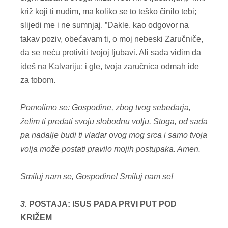
križ koji ti nudim, ma koliko se to teško činilo tebi;
slijedi me i ne sumnjaj. ”Dakle, kao odgovor na
takav poziv, obećavam ti, o moj nebeski Zaručniče,
da se neću protiviti tvojoj ljubavi. Ali sada vidim da
ideš na Kalvariju: i gle, tvoja zaručnica odmah ide
za tobom.
Pomolimo se: Gospodine, zbog tvog sebedarja,
želim ti predati svoju slobodnu volju. Stoga, od sada
pa nadalje budi ti vladar ovog mog srca i samo tvoja
volja može postati pravilo mojih postupaka. Amen.
Smiluj nam se, Gospodine!
Smiluj nam se!
3.
POSTAJA: ISUS PADA PRVI PUT POD
KRIŽEM