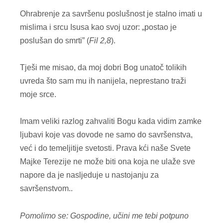
Ohrabrenje za savršenu poslušnost je stalno imati u
mislima i srcu Isusa kao svoj uzor: „postao je
poslušan do smrti” (
Fil 2,8
).
Tješi me misao, da moj dobri Bog unatoč tolikih
uvreda što sam mu ih nanijela, neprestano traži
moje srce.
Imam veliki razlog zahvaliti Bogu kada vidim zamke
ljubavi koje vas dovode ne samo do savršenstva,
već i do temeljitije svetosti. Prava kći naše Svete
Majke Terezije ne može biti ona koja ne ulaže sve
napore da je nasljeduje u nastojanju za
savršenstvom..
Pomolimo se: Gospodine, učini me tebi potpuno