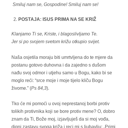
Smiluj nam se, Gospodine!
Smiluj nam se!
POSTAJA: ISUS PRIMA NA SE KRIŽ
Klanjamo Ti se, Kriste, i blagoslivljamo Te.
Jer si po svojem svetom križu otkupio svijet.
Naša osjetila moraju biti umrtvljena do te mjere da
postanu gotovo duhovna i da zajedno s dušom
nađu svoj odmor i utjehu samo u Bogu, kako bi se
moglo reći: “srce moje i moje tijelo kliču Bogu
živome.” (
Ps 84,3
).
Tko će mi pomoći u ovoj neprestanoj borbi protiv
tolikih protivnika koji se bore protiv mene? O, dobro
znam da Ti, Bože moj, izjavljuješ da si moj vođa,
digni zastavu svoga križa i reci mi s ljubavlju: „Primi