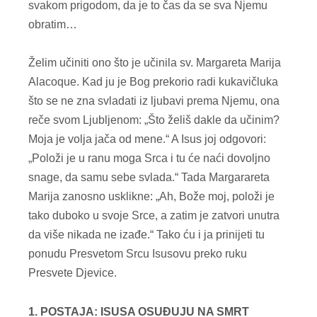
svakom prigodom, da je to čas da se sva Njemu
obratim…
Želim učiniti ono što je učinila sv. Margareta Marija
Alacoque. Kad ju je Bog prekorio radi kukavičluka
što se ne zna svladati iz ljubavi prema Njemu, ona
reče svom Ljubljenom: „Što želiš dakle da učinim?
Moja je volja jača od mene.“ A Isus joj odgovori:
„Položi je u ranu moga Srca i tu će naći dovoljno
snage, da samu sebe svlada.“ Tada Margarareta
Marija zanosno usklikne: „Ah, Bože moj, položi je
tako duboko u svoje Srce, a zatim je zatvori unutra
da više nikada ne izađe.“ Tako ću i ja prinijeti tu
ponudu Presvetom Srcu Isusovu preko ruku
Presvete Djevice.
1.
POSTAJA: ISUSA OSUĐUJU NA SMRT