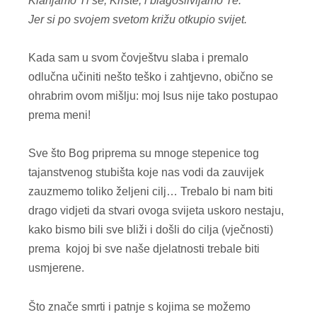
Klanjamo Ti se, Kriste, i blagoslivljamo Te.
Jer si po svojem svetom križu otkupio svijet.
Kada sam u svom čovještvu slaba i premalo
odlučna učiniti nešto teško i zahtjevno, obično se
ohrabrim ovom mišlju: moj Isus nije tako postupao
prema meni!
Sve što Bog priprema su mnoge stepenice tog
tajanstvenog stubišta koje nas vodi da zauvijek
zauzmemo toliko željeni cilj… Trebalo bi nam biti
drago vidjeti da stvari ovoga svijeta uskoro nestaju,
kako bismo bili sve bliži i došli do cilja (vječnosti)
prema kojoj bi sve naše djelatnosti trebale biti
usmjerene.
Što znače smrti i patnje s kojima se možemo