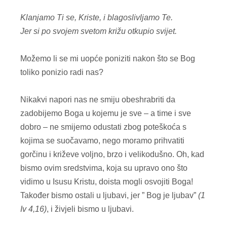
Klanjamo Ti se, Kriste, i blagoslivljamo Te.
Jer si po svojem svetom križu otkupio svijet.
Možemo li se mi uopće poniziti nakon što se Bog
toliko ponizio radi nas?
Nikakvi napori nas ne smiju obeshrabriti da
zadobijemo Boga u kojemu je sve – a time i sve
dobro – ne smijemo odustati zbog poteškoća s
kojima se suočavamo, nego moramo prihvatiti
gorčinu i križeve voljno, brzo i velikodušno. Oh, kad
bismo ovim sredstvima, koja su upravo ono što
vidimo u Isusu Kristu, doista mogli osvojiti Boga!
Također bismo ostali u ljubavi, jer ” Bog je ljubav”
(1
Iv 4,16)
, i živjeli bismo u ljubavi.