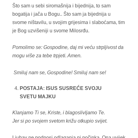
Što sam u sebi siromašnija i bijednija, to sam
bogatija i jača u Bogu.. Što sam ja bijednija u
svome ništavilu, u svojim grijesima i slaboćama, tim
je Bog uzvišeniji u svome Milosrđu.
Pomolimo se: Gospodine, daj mi veću strpljivost da
mogu više za tebe trpjeti. Amen.
Smiluj nam se, Gospodine!
Smiluj nam se!
POSTAJA: ISUS SUSREĆE SVOJU
SVETU MAJKU
Klanjamo Ti se, Kriste, i blagoslivljamo Te.
Jer si po svojem svetom križu otkupio svijet.
Ljubav ne podnosi odlaganja ni počinka. Ona uvijek