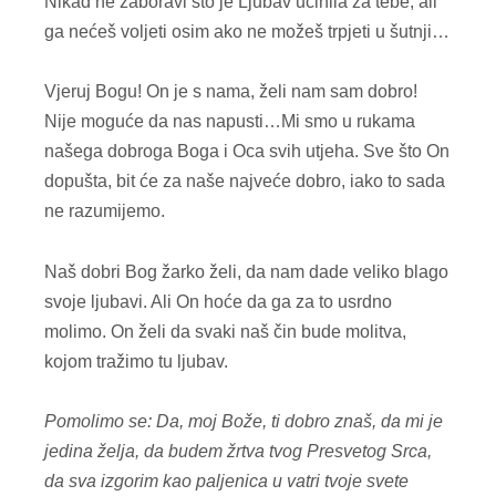
Nikad ne zaboravi što je Ljubav učinila za tebe; ali
ga nećeš voljeti osim ako ne možeš trpjeti u šutnji…
Vjeruj Bogu! On je s nama, želi nam sam dobro!
Nije moguće da nas napusti…Mi smo u rukama
našega dobroga Boga i Oca svih utjeha. Sve što On
dopušta, bit će za naše najveće dobro, iako to sada
ne razumijemo.
Naš dobri Bog žarko želi, da nam dade veliko blago
svoje ljubavi. Ali On hoće da ga za to usrdno
molimo. On želi da svaki naš čin bude molitva,
kojom tražimo tu ljubav.
Pomolimo se: Da, moj Bože, ti dobro znaš, da mi je
jedina želja, da budem žrtva tvog Presvetog Srca,
da sva izgorim kao paljenica u vatri tvoje svete