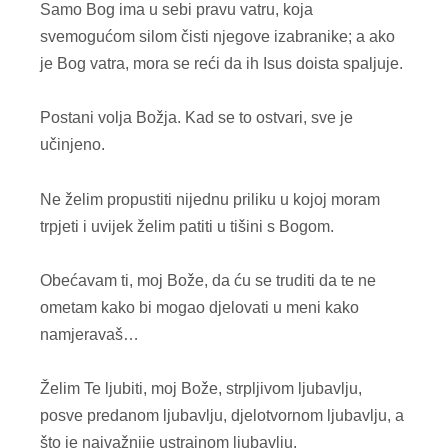
Samo Bog ima u sebi pravu vatru, koja
svemogućom silom čisti njegove izabranike; a ako
je Bog vatra, mora se reći da ih Isus doista spaljuje.
Postani volja Božja. Kad se to ostvari, sve je
učinjeno.
Ne želim propustiti nijednu priliku u kojoj moram
trpjeti i uvijek želim patiti u tišini s Bogom.
Obećavam ti, moj Bože, da ću se truditi da te ne
ometam kako bi mogao djelovati u meni kako
namjeravaš…
Želim Te ljubiti, moj Bože, strpljivom ljubavlju,
posve predanom ljubavlju, djelotvornom ljubavlju, a
što je najvažnije ustrajnom ljubavlju.