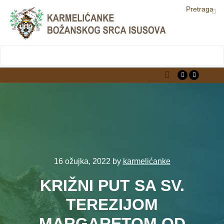
Pretraga
LjekarnaCroatia.com
Main menu
16 ožujka, 2022
by
karmelićanke
KRIŽNI PUT SA SV.
TEREZIJOM
MARGARETOM OD