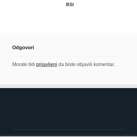
BSI
Odgovori
Morate biti
prijavljeni
da biste objavili komentar.
©
OpenStreetMap
contributors
8
+
×
−