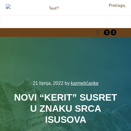
Pretraga
LjekarnaCroatia.com
Main menu
21 lipnja, 2022
by
karmelićanke
NOVI “KERIT” SUSRET
U ZNAKU SRCA
ISUSOVA