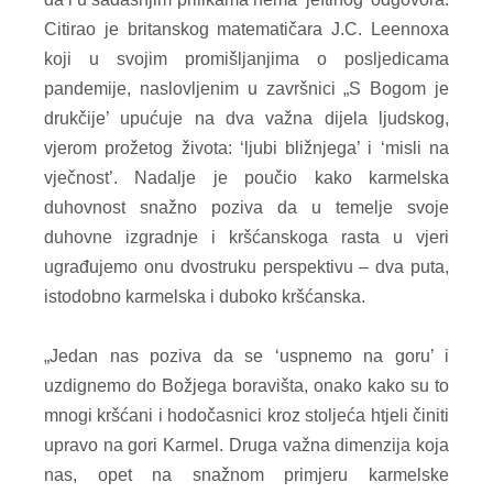
Citirao je britanskog matematičara J.C. Leennoxa
koji u svojim promišljanjima o posljedicama
pandemije, naslovljenim u završnici „S Bogom je
drukčije’ upućuje na dva važna dijela ljudskog,
vjerom prožetog života: ‘ljubi bližnjega’ i ‘misli na
vječnost’. Nadalje je poučio kako karmelska
duhovnost snažno poziva da u temelje svoje
duhovne izgradnje i kršćanskoga rasta u vjeri
ugrađujemo onu dvostruku perspektivu – dva puta,
istodobno karmelska i duboko kršćanska.
„Jedan nas poziva da se ‘uspnemo na goru’ i
uzdignemo do Božjega boravišta, onako kako su to
mnogi kršćani i hodočasnici kroz stoljeća htjeli činiti
upravo na gori Karmel. Druga važna dimenzija koja
nas, opet na snažnom primjeru karmelske