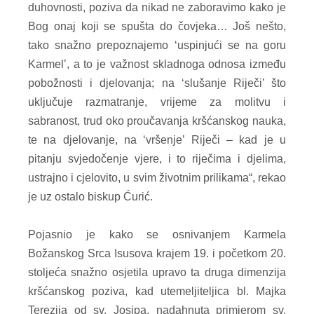
duhovnosti, poziva da nikad ne zaboravimo kako je
Bog onaj koji se spušta do čovjeka… Još nešto,
tako snažno prepoznajemo ‘uspinjući se na goru
Karmel’, a to je važnost skladnoga odnosa između
pobožnosti i djelovanja; na ‘slušanje Riječi’ što
uključuje razmatranje, vrijeme za molitvu i
sabranost, trud oko proučavanja kršćanskog nauka,
te na djelovanje, na ‘vršenje’ Riječi – kad je u
pitanju svjedočenje vjere, i to riječima i djelima,
ustrajno i cjelovito, u svim životnim prilikama“, rekao
je uz ostalo biskup Ćurić.
Pojasnio je kako se osnivanjem Karmela
Božanskog Srca Isusova krajem 19. i početkom 20.
stoljeća snažno osjetila upravo ta druga dimenzija
kršćanskog poziva, kad utemeljiteljica bl. Majka
Terezija od sv. Josipa, nadahnuta primjerom sv.