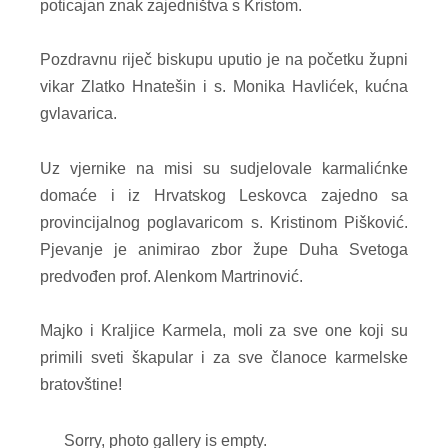
poticajan znak zajedništva s Kristom.
Pozdravnu riječ biskupu uputio je na početku župni
vikar Zlatko Hnatešin i s. Monika Havlićek, kućna
gvlavarica.
Uz vjernike na misi su sudjelovale karmalićnke
domaće i iz Hrvatskog Leskovca zajedno sa
provincijalnog poglavaricom s. Kristinom Pišković.
Pjevanje je animirao zbor župe Duha Svetoga
predvođen prof. Alenkom Martrinović.
Majko i Kraljice Karmela, moli za sve one koji su
primili sveti škapular i za sve članoce karmelske
bratovštine!
Sorry, photo gallery is empty.