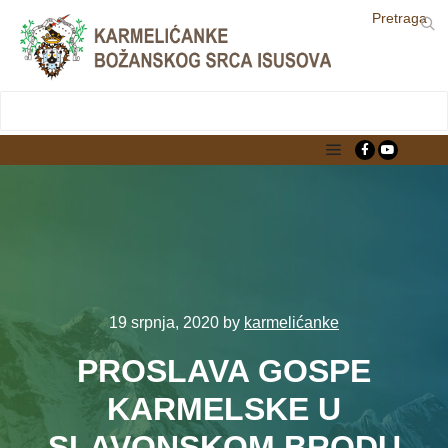
Pretraga
LjekarnaCroatia.com
Main menu
19 srpnja, 2020
by
karmelićanke
PROSLAVA GOSPE
KARMELSKE U
SLAVONSKOM BRODU