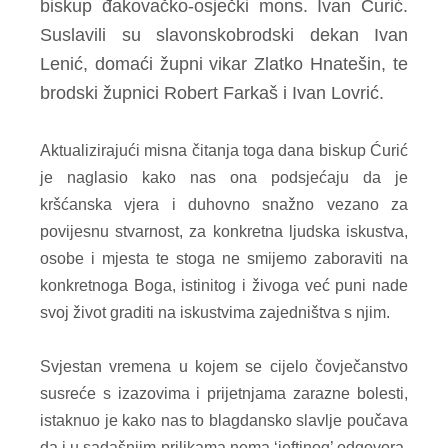
biskup đakovačko-osječki mons. Ivan Ćurić.
Suslavili su slavonskobrodski dekan Ivan
Lenić, domaći župni vikar Zlatko Hnatešin, te
brodski župnici Robert Farkaš i Ivan Lovrić.
Aktualizirajući misna čitanja toga dana biskup Ćurić
je naglasio kako nas ona podsjećaju da je
kršćanska vjera i duhovno snažno vezano za
povijesnu stvarnost, za konkretna ljudska iskustva,
osobe i mjesta te stoga ne smijemo zaboraviti na
konkretnoga Boga, istinitog i živoga već puni nade
svoj život graditi na iskustvima zajedništva s njim.
Svjestan vremena u kojem se cijelo čovječanstvo
susreće s izazovima i prijetnjama zarazne bolesti,
istaknuo je kako nas to blagdansko slavlje poučava
da i u sadašnjim prilikama nema ‘jeftinog’ odgovora.