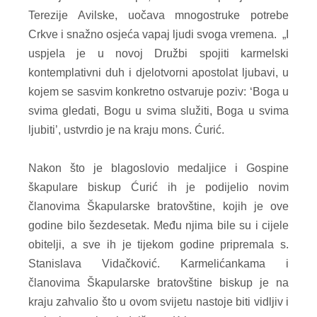
Terezije Avilske, uočava mnogostruke potrebe
Crkve i snažno osjeća vapaj ljudi svoga vremena. „I
uspjela je u novoj Družbi spojiti karmelski
kontemplativni duh i djelotvorni apostolat ljubavi, u
kojem se sasvim konkretno ostvaruje poziv: ‘Boga u
svima gledati, Bogu u svima služiti, Boga u svima
ljubiti’, ustvrdio je na kraju mons. Ćurić.
Nakon što je blagoslovio medaljice i Gospine
škapulare biskup Ćurić ih je podijelio novim
članovima Škapularske bratovštine, kojih je ove
godine bilo šezdesetak. Među njima bile su i cijele
obitelji, a sve ih je tijekom godine pripremala s.
Stanislava Vidačković. Karmelićankama i
članovima Škapularske bratovštine biskup je na
kraju zahvalio što u ovom svijetu nastoje biti vidljiv i