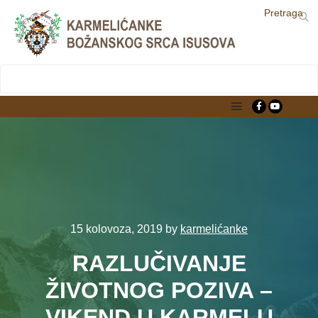
Pretraga
LjekarnaCroatia.com
Main menu
15 kolovoza, 2019
by
karmelićanke
RAZLUČIVANJE
ŽIVOTNOG POZIVA –
VIKEND U KARMELU