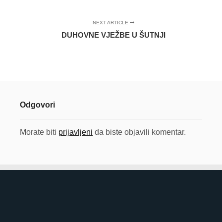
NEXT ARTICLE
DUHOVNE VJEŽBE U ŠUTNJI
Odgovori
Morate biti
prijavljeni
da biste objavili komentar.
©
OpenStreetMap
contributors
8
+
×