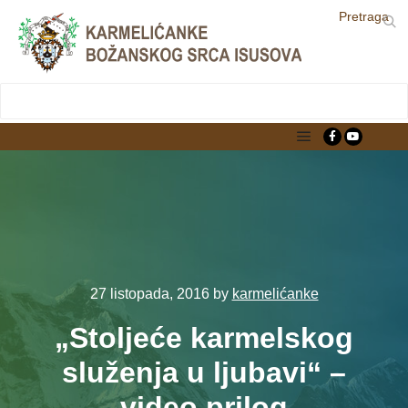
Pretraga
LjekarnaCroatia.com
Main menu
27 listopada, 2016
by
karmelićanke
„Stoljeće karmelskog
služenja u ljubavi“ –
video prilog