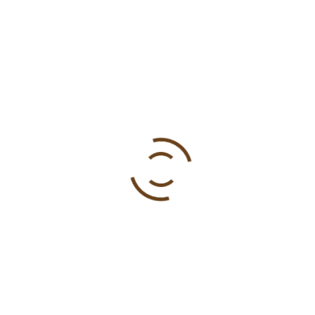
3 listopada, 2013
by
karmelićanke
0
Multimedija
,
Vijesti
Dokumentarni film o sestrama
u Rusiji
Naše sestre Augustina Mesarić i Mirjam Bubnić već
duže vrijeme borave u katoličkoj misijskoj župi
Taganrog u Rusiji. Zajedno sa župnikom Rauolom
Apariciom podrška su katolicima u većinski
pravoslavnoj Rusiji. Don Pavao Crnjac autor je
filma i scenarist. Od srca mu zahvaljujemo na trudu
koji je uložio u ovaj film!
BOŽANSKO SRCE ISUSOVO
BSI
ČASNE
DOKUMENTARNI FILM
KARMELIĆANKE
MISIJE
RUSIJA
SESTRE
TAGANROG