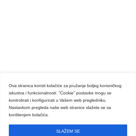
Ova stranica koristi kolačiće za pružanje boljeg korisničkog
iskustva i funkcionalnosti. "Cookie" postavke mogu se
Carmelite Sisters DCJ. Made in Kingdom of God.
kontrolirati i konfigurirati u Vašem web pregledniku.
Since 1891.
Nastavkom pregleda naše web stranice slažete se sa
All rights reserved.
korištenjem kolačića.
Powered by
D24-Solutions.hr
SLAŽEM SE