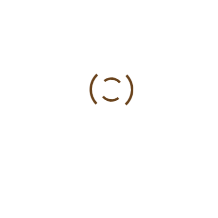
23 rujna, 2013
by
karmelićanke
0
Vijesti
Dvije ljubavi u jednom imenu
Neposredna svjedočanstva o utemeljenju Karmela
BSI u Hrvatskoj S. Marije Terezije od sv. Petra
(Demetz), „majke hrvatskog Karmela BSI“. Više
pročitajte na stranicama Hrvatskog Karmela.
BOŽANSKO SRCE ISUSOVO
BSI
ČASNE
DEMETZ
DVIJE LJUBAVI U JEDNOM IMENU
KARMELIĆANKE
MARIJA TEREZIJA
SESTRE
SV. PETAR