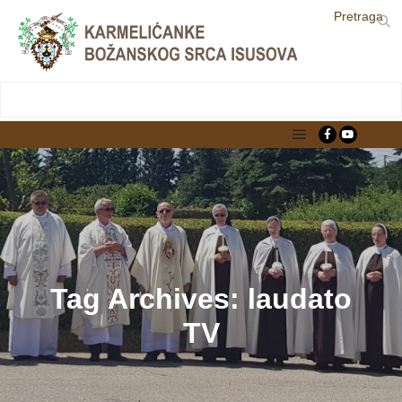
Pretraga
LjekarnaCroatia.com
Main menu
Tag Archives:
laudato
TV