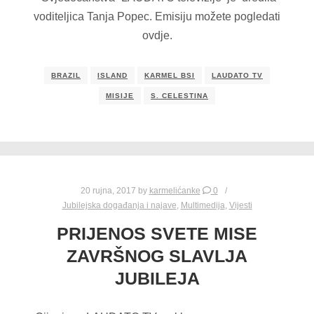
voditeljica Tanja Popec. Emisiju možete pogledati
ovdje.
BRAZIL
ISLAND
KARMEL BSI
LAUDATO TV
MISIJE
S. CELESTINA
20 rujna, 2017
by
karmelićanke
0
Jubilejska događanja i najave
,
Multimedija
,
Vijesti
PRIJENOS SVETE MISE
ZAVRŠNOG SLAVLJA
JUBILEJA