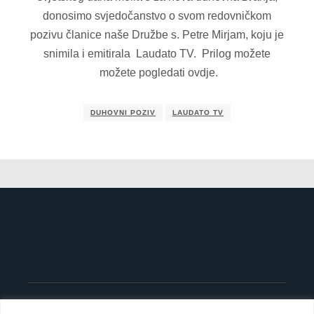
donosimo svjedočanstvo o svom redovničkom
pozivu članice naše Družbe s. Petre Mirjam, koju je
snimila i emitirala Laudato TV. Prilog možete
možete pogledati ovdje.
DUHOVNI POZIV
LAUDATO TV
©
OpenStreetMap
contributors
8
+
×
−