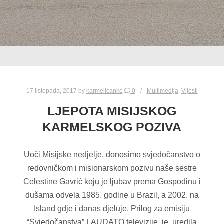
17 listopada, 2017
by
karmelićanke
0
Multimedija
,
Vijesti
LJEPOTA MISIJSKOG
KARMELSKOG POZIVA
Uoči Misijske nedjelje, donosimo svjedočanstvo o
redovničkom i misionarskom pozivu naše sestre
Celestine Gavrić koju je ljubav prema Gospodinu i
dušama odvela 1985. godine u Brazil, a 2002. na
Island gdje i danas djeluje. Prilog za emisiju
“Svjedočanstva” LAUDATO televizije je uredila