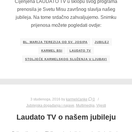
Cijenjena LAUDATO TV u sklopu svog programa
prenosila je Svetu Misu završnog slavlja našeg
jubileja. Na tome srdačno zahvaljujemo. Snimku
prijenosa možete pogledati ovdje:
BL. MARIJA TEREZIJA OD SV. JOSIPA
JUBILEJ
KARMEL BSI
LAUDATO TV
STOLJEĆE KARMELSKOG SLUŽENJA U LJUBAVI
3 studenoga, 2016
by
karmelićanke
0
Jubilejska događanja i najave
,
Multimedija
,
Vijesti
Laudato TV o našem jubileju