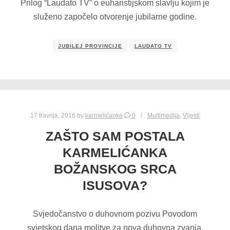
Prilog “Laudato TV” o euharistijskom slavlju kojim je
služeno započelo otvorenje jubilarne godine.
JUBILEJ PROVINCIJE
LAUDATO TV
17 travnja, 2016
by
karmelićanke
0
Multimedija
,
Vijesti
ZAŠTO SAM POSTALA
KARMELIĆANKA
BOŽANSKOG SRCA
ISUSOVA?
Svjedočanstvo o duhovnom pozivu Povodom
svjetskog dana molitve za nova duhovna zvanja,