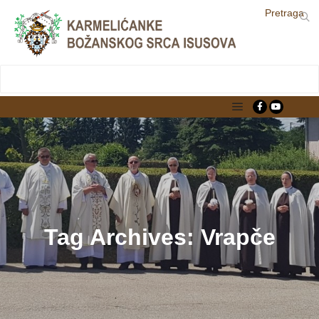
Pretraga
LjekarnaCroatia.com
Main menu
Tag Archives:
Vrapče