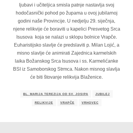
ljubavi i učiteljica smisla patnje nastavlja svoj
hodočasnički pohod po župama u ovoj jubilarnoj
godini naše Provincije. U nedjelju 29. siječnja,
njene relikvije će boraviti u kapelici Presvetog Srca
Isusova koja se nalazi u sklopu bolnice Vrapče.
Euharistijsko slavlje će predslaviti p. Milan Lojić, a
misno slavlje će animirati Zajednica karmelskih
laika Božanskog Srca Isusova i ss. Karmelićanke
BSI iz Samoborskog Strmca. Nakon misnog slavlja
će biti štovanje relikvija Blaženice.
BL. MARIJA TEREZIJA OD SV. JOSIPA
JUBILEJ
RELIKVIJE
VRAPČE
VRHOVEC