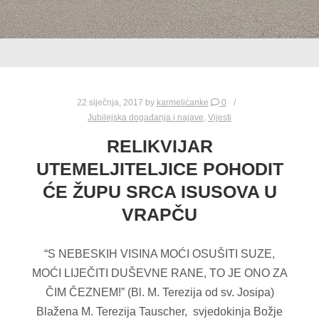
22 siječnja, 2017
by
karmelićanke
0
Jubilejska događanja i najave
,
Vijesti
RELIKVIJAR
UTEMELJITELJICE POHODIT
ĆE ŽUPU SRCA ISUSOVA U
VRAPČU
“S NEBESKIH VISINA MOĆI OSUŠITI SUZE,
MOĆI LIJEČITI DUŠEVNE RANE, TO JE ONO ZA
ČIM ČEZNEM!” (Bl. M. Terezija od sv. Josipa)
Blažena M. Terezija Tauscher, svjedokinja Božje