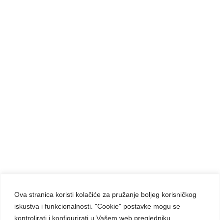
NEXT ARTICLE
NOVA VRHOVNA UPRAVA KARMELIĆANKI
BOŽANSKOG SRCA ISUSOVA
Ova stranica koristi kolačiće za pružanje boljeg korisničkog
iskustva i funkcionalnosti. "Cookie" postavke mogu se
Carmelite Sisters DCJ. Made in Kingdom of God.
kontrolirati i konfigurirati u Vašem web pregledniku.