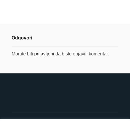
Odgovori
Morate biti
prijavljeni
da biste objavili komentar.
©
OpenStreetMap
contributors
8
+
×
−