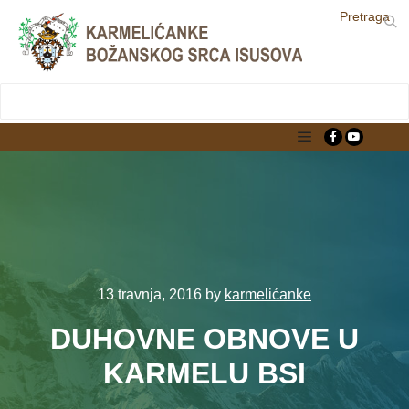
Pretraga
LjekarnaCroatia.com
Main menu
13 travnja, 2016
by
karmelićanke
DUHOVNE OBNOVE U
KARMELU BSI