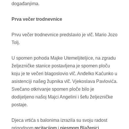
događanjima.
Prva večer trodnevnice
Prvu večer trodnevnice predslavio je vlč. Mario Jozo
Tolj.
U spomen pohoda Majke Utemeljiteljice, na zgradu
željezničke stanice postavljena je spomen ploču
koju je te večeri blagoslovio vlč. Anđelko Kaćunko u
asistenciji našeg župnika vlč. Vjekoslava Pavlovića.
Svečano otkrivanje spomen ploče bilo je
dodijeljeno našoj Majci Angelini i šefu željezničke
postaje.
Djeca vrtića s balonima izrazila su svoju radost
prigodnom
recitacijom
i
pjesmom Blaženici
.