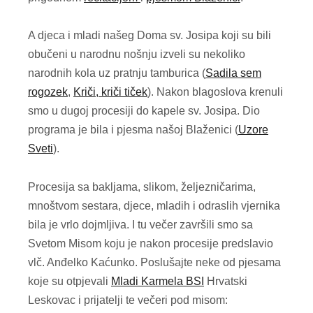
A djeca i mladi našeg Doma sv. Josipa koji su bili
obučeni u narodnu nošnju izveli su nekoliko
narodnih kola uz pratnju tamburica (
Sadila sem
rogozek
,
Kriči, kriči tiček
). Nakon blagoslova krenuli
smo u dugoj procesiji do kapele sv. Josipa. Dio
programa je bila i pjesma našoj Blaženici (
Uzore
Sveti
).
Procesija sa bakljama, slikom, željezničarima,
mnoštvom sestara, djece, mladih i odraslih vjernika
bila je vrlo dojmljiva. I tu večer završili smo sa
Svetom Misom koju je nakon procesije predslavio
vlč. Anđelko Kaćunko. Poslušajte neke od pjesama
koje su otpjevali
Mladi Karmela BSI
Hrvatski
Leskovac i prijatelji te večeri pod misom: