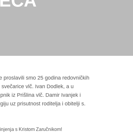
ČEĆA
 proslavili smo 25 godina redovničkih
 svečarice vlč. Ivan Dodlek, a u
nik iz Prišlina vlč. Damir Ivanjek i
u uz prisutnost roditelja i obitelji s.
dinjenja s Kristom Zaručnikom!