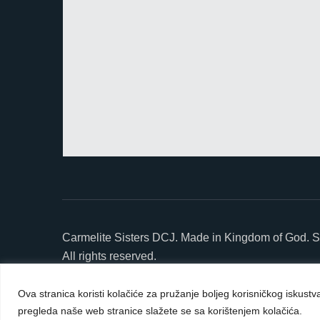
Carmelite Sisters DCJ. Made in Kingdom of God. S
All rights reserved.
Powered by
D24-Solutions.hr
Ova stranica koristi kolačiće za pružanje boljeg korisničkog iskust
pregleda naše web stranice slažete se sa korištenjem kolačića.