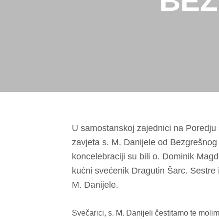
BEZ
U samostanskoj zajednici na Poredju 
zavjeta s. M. Danijele od Bezgrešnog 
koncelebraciji su bili o. Dominik Magda
kućni svećenik Dragutin Šarc. Sestre iz
M. Danijele.
Svečarici, s. M. Danijeli čestitamo te mol