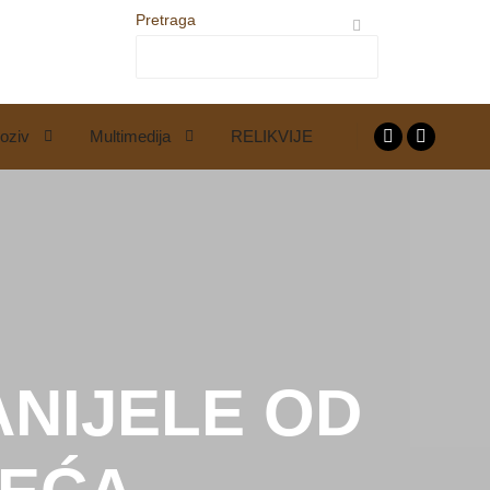
Pretraga
oziv
Multimedija
RELIKVIJE
ANIJELE OD