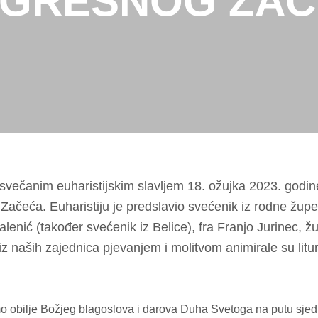
GREŠNOG ZA
svečanim euharistijskim slavljem 18. ožujka 2023. godine
Začeća. Euharistiju je predslavio svećenik iz rodne župe
lenić (također svećenik iz Belice), fra Franjo Jurinec, žup
 naših zajednica pjevanjem i molitvom animirale su liturgij
imo obilje Božjeg blagoslova i darova Duha Svetoga na putu sje