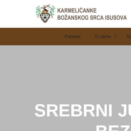
Početna
O nama
D
LjekarnaCroatia.com
SREBRNI J