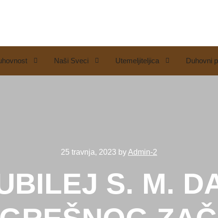
uhovnost
Naši Sveci
Utemeljiteljica
Duhovni p
25 travnja, 2023
by
Admin-2
UBILEJ S. M. D