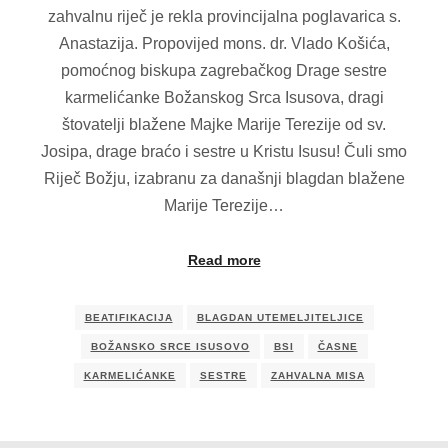
zahvalnu riječ je rekla provincijalna poglavarica s.
Anastazija. Propovijed mons. dr. Vlado Košića,
pomoćnog biskupa zagrebačkog Drage sestre
karmelićanke Božanskog Srca Isusova, dragi
štovatelji blažene Majke Marije Terezije od sv.
Josipa, drage braćo i sestre u Kristu Isusu! Čuli smo
Riječ Božju, izabranu za današnji blagdan blažene
Marije Terezije…
Read more
BEATIFIKACIJA
BLAGDAN UTEMELJITELJICE
BOŽANSKO SRCE ISUSOVO
BSI
ČASNE
KARMELIĆANKE
SESTRE
ZAHVALNA MISA