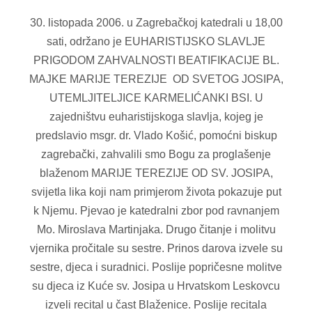
30. listopada 2006. u Zagrebačkoj katedrali u 18,00
sati, održano je EUHARISTIJSKO SLAVLJE
PRIGODOM ZAHVALNOSTI BEATIFIKACIJE BL.
MAJKE MARIJE TEREZIJE OD SVETOG JOSIPA,
UTEMLJITELJICE KARMELIĆANKI BSI. U
zajedništvu euharistijskoga slavlja, kojeg je
predslavio msgr. dr. Vlado Košić, pomoćni biskup
zagrebački, zahvalili smo Bogu za proglašenje
blaženom MARIJE TEREZIJE OD SV. JOSIPA,
svijetla lika koji nam primjerom života pokazuje put
k Njemu. Pjevao je katedralni zbor pod ravnanjem
Mo. Miroslava Martinjaka. Drugo čitanje i molitvu
vjernika pročitale su sestre. Prinos darova izvele su
sestre, djeca i suradnici. Poslije popričesne molitve
su djeca iz Kuće sv. Josipa u Hrvatskom Leskovcu
izveli recital u čast Blaženice. Poslije recitala