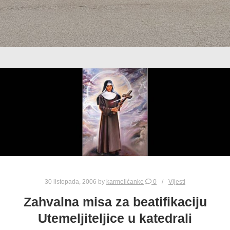
30 listopada, 2006
by
karmelićanke
0
Vijesti
Zahvalna misa za beatifikaciju
Utemeljiteljice u katedrali