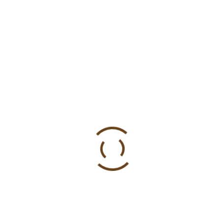
7 siječnja, 2014
by
karmelićanke
0
Vijesti
Gdje smo ostavili malenog
Božića?
Prolazi božićno vrijeme, spremaju se božićni ukrasi i
figure za jaslice, sve do slijedeće godine kada ćemo se
ponovno spominjati i svečano proslaviti rođendan našeg
Spasitelja. Do tada, gdje ćemo sa malenim Božićem?!
On je došao na svijet da bude i ostane „S nama Bog“.
Njegovo rođenje tek je početak ostvarivanja tog velikog
otajstva Božje ljubavi i nježnosti koja se u potpunosti
očitovala i kulminirala u žrtvi na Kalvariji.
Read more