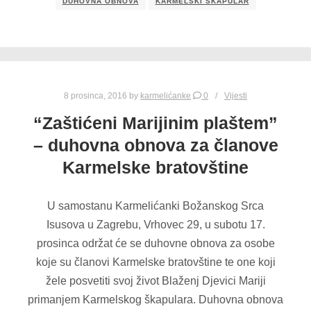
DUHOVNA OBNOVA
KARMELSKI ŠKAPULAR
8 prosinca, 2016
by
karmelićanke
0
Vijesti
“Zaštićeni Marijinim plaštem”
– duhovna obnova za članove
Karmelske bratovštine
U samostanu Karmelićanki Božanskog Srca
Isusova u Zagrebu, Vrhovec 29, u subotu 17.
prosinca održat će se duhovne obnova za osobe
koje su članovi Karmelske bratovštine te one koji
žele posvetiti svoj život Blaženj Djevici Mariji
primanjem Karmelskog škapulara. Duhovna obnova