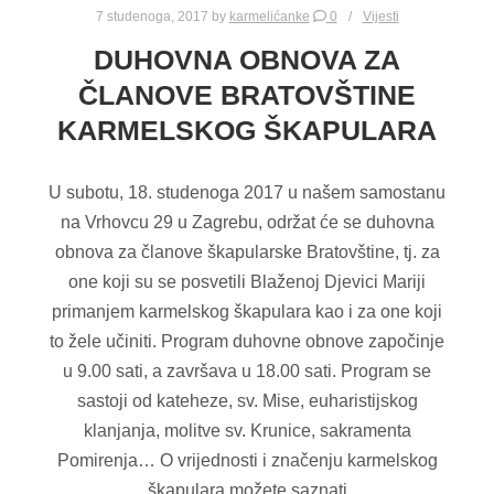
7 studenoga, 2017
by
karmelićanke
0
Vijesti
DUHOVNA OBNOVA ZA
ČLANOVE BRATOVŠTINE
KARMELSKOG ŠKAPULARA
U subotu, 18. studenoga 2017 u našem samostanu
na Vrhovcu 29 u Zagrebu, održat će se duhovna
obnova za članove škapularske Bratovštine, tj. za
one koji su se posvetili Blaženoj Djevici Mariji
primanjem karmelskog škapulara kao i za one koji
to žele učiniti. Program duhovne obnove započinje
u 9.00 sati, a završava u 18.00 sati. Program se
sastoji od kateheze, sv. Mise, euharistijskog
klanjanja, molitve sv. Krunice, sakramenta
Pomirenja… O vrijednosti i značenju karmelskog
škapulara možete saznati