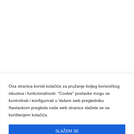
Ova stranica koristi kolačiće za pružanje boljeg korisničkog
iskustva i funkcionalnosti. "Cookie" postavke mogu se
Carmelite Sisters DCJ. Made in Kingdom of God.
kontrolirati i konfigurirati u Vašem web pregledniku.
Since 1891.
Nastavkom pregleda naše web stranice slažete se sa
All rights reserved.
korištenjem kolačića.
Powered by
D24-Solutions.hr
SLAŽEM SE