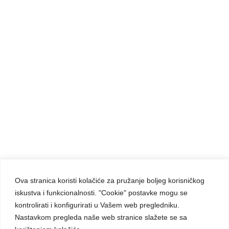
ADVENTSKE NEDJELJE
GODINA POSVEĆENOG ŽIVOTA
PUNAT
REDOVNICE
REDOVNICI
Ova stranica koristi kolačiće za pružanje boljeg korisničkog
iskustva i funkcionalnosti. "Cookie" postavke mogu se
Carmelite Sisters DCJ. Made in Kingdom of God.
kontrolirati i konfigurirati u Vašem web pregledniku.
Since 1891.
Nastavkom pregleda naše web stranice slažete se sa
All rights reserved.