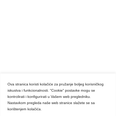
ZLATNI REDOVNIČKI JUBILEJ
Ova stranica koristi kolačiće za pružanje boljeg korisničkog
iskustva i funkcionalnosti. "Cookie" postavke mogu se
Carmelite Sisters DCJ. Made in Kingdom of God.
kontrolirati i konfigurirati u Vašem web pregledniku.
Since 1891.
Nastavkom pregleda naše web stranice slažete se sa
All rights reserved.
korištenjem kolačića.