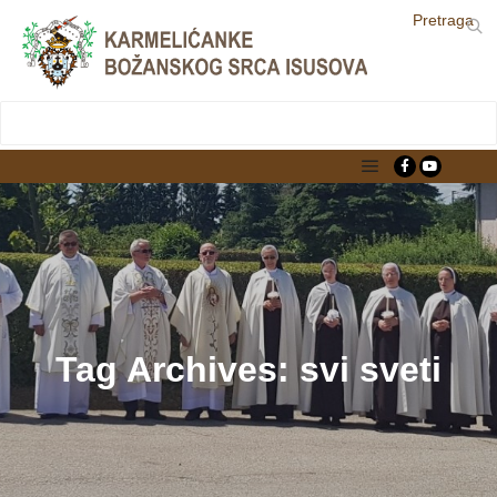
Pretraga
LjekarnaCroatia.com
Main menu
Tag Archives:
svi sveti