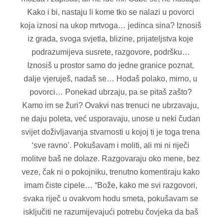
Kako i bi, nastaju li kome tko se nalazi u povorci
koja iznosi na ukop mrtvoga… jedinca sina? Iznosiš
iz grada, svoga svjetla, blizine, prijateljstva koje
podrazumijeva susrete, razgovore, podršku…
Iznosiš u prostor samo do jedne granice poznat,
dalje vjeruješ, nadaš se… Hodaš polako, mirno, u
povorci… Ponekad ubrzaju, pa se pitaš zašto?
Kamo im se žuri? Ovakvi nas trenuci ne ubrzavaju,
ne daju poleta, već usporavaju, unose u neki čudan
svijet doživljavanja stvarnosti u kojoj ti je toga trena
‘sve ravno’. Pokušavam i moliti, ali mi ni riječi
molitve baš ne dolaze. Razgovaraju oko mene, bez
veze, čak ni o pokojniku, trenutno komentiraju kako
imam čiste cipele… “Bože, kako me svi razgovori,
svaka riječ u ovakvom hodu smeta, pokušavam se
isključiti ne razumijevajući potrebu čovjeka da baš