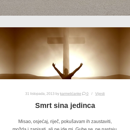
31 listopada, 2013
by
karmelićanke
0
Vijesti
Smrt sina jedinca
Misao, osjećaj, riječ, pokušavam ih zaustaviti,
možda i zapisati, ali ne ide mi. Gube se, ne nastaju.