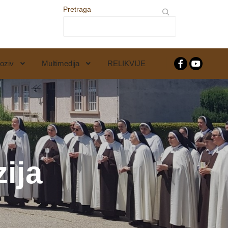
Pretraga
oziv
Multimedija
RELIKVIJE
zija