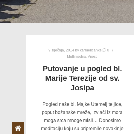
9 siječnja, 2014
by
karmelićanke
0
Multimedija
,
Vijesti
Putovanje u pogled bl.
Marije Terezije od sv.
Josipa
Pogled naše bl. Majke Utemeljiteljice,
poput božanske mreže, izvlači iz mora
moga srca mnoge misli… Donosimo
meditaciju koju su pripremile novakinje