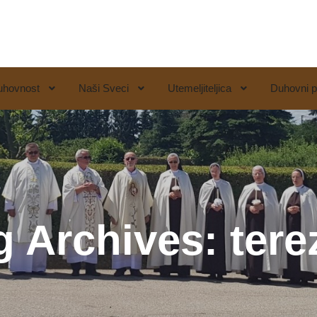
uhovnost
Naši Sveci
Utemeljiteljica
Duhovni p
g Archives:
tere