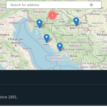
×
4
ince 1891.