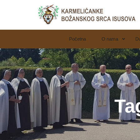
Početna
O nama
D
LjekarnaCroatia.com
Ta