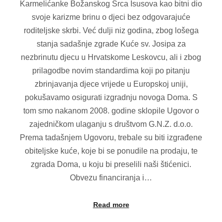
Karmelićanke Božanskog Srca Isusova kao bitni dio
svoje karizme brinu o djeci bez odgovarajuće
roditeljske skrbi. Već dulji niz godina, zbog lošega
stanja sadašnje zgrade Kuće sv. Josipa za
nezbrinutu djecu u Hrvatskome Leskovcu, ali i zbog
prilagodbe novim standardima koji po pitanju
zbrinjavanja djece vrijede u Europskoj uniji,
pokušavamo osigurati izgradnju novoga Doma. S
tom smo nakanom 2008. godine sklopile Ugovor o
zajedničkom ulaganju s društvom G.N.Z. d.o.o.
Prema tadašnjem Ugovoru, trebale su biti izgrađene
obiteljske kuće, koje bi se ponudile na prodaju, te
zgrada Doma, u koju bi preselili naši štićenici.
Obvezu financiranja i…
Read more