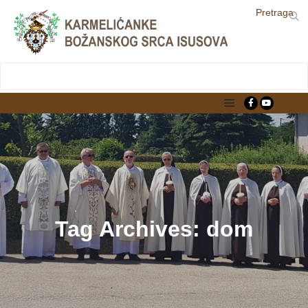
Pretraga
LjekarnaCroatia.com
Main menu
Tag Archives:
dom