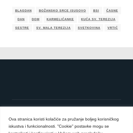
BLAGDAN
BOŽANSKO SRCE ISUSOVO
BSI
ČASNE
DAN
DOM
KARMELIĆANKE
KUĆA SV. TEREZIJA
SESTRE
SV. MALA TEREZIJA
SVETKOVINA
VRTIĆ
©
OpenStreetMap
contributors
8
+
×
−
Ova stranica koristi kolačiće za pružanje boljeg korisničkog
iskustva i funkcionalnosti. "Cookie" postavke mogu se
Carmelite Sisters DCJ. Made in Kingdom of God.